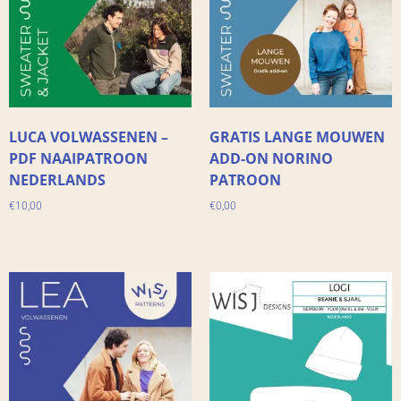
LUCA VOLWASSENEN –
GRATIS LANGE MOUWEN
PDF NAAIPATROON
ADD-ON NORINO
NEDERLANDS
PATROON
€
10,00
€
0,00