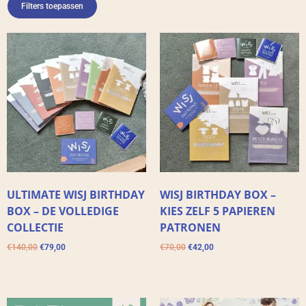
Filters toepassen
ULTIMATE WISJ BIRTHDAY
WISJ BIRTHDAY BOX –
BOX – DE VOLLEDIGE
KIES ZELF 5 PAPIEREN
COLLECTIE
PATRONEN
€
140,00
€
79,00
€
70,00
€
42,00