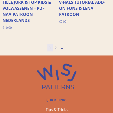
TILLE JURK & TOP KIDS &
V-HALS TUTORIAL ADD-
VOLWASSENEN – PDF
ON FONS & LENA
NAAIPATROON
PATROON
NEDERLANDS
€
0,00
€
10,00
1
2
→
QUICK LINKS
Tips & Tricks