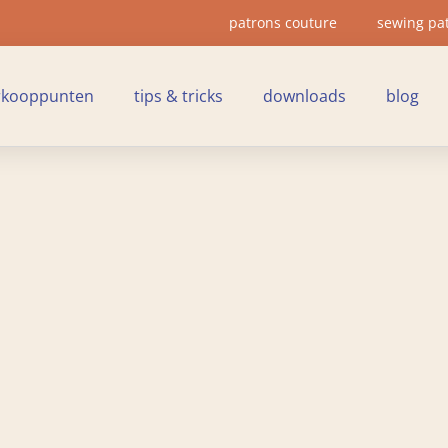
patrons couture
sewing pa
rkooppunten
tips & tricks
downloads
blog