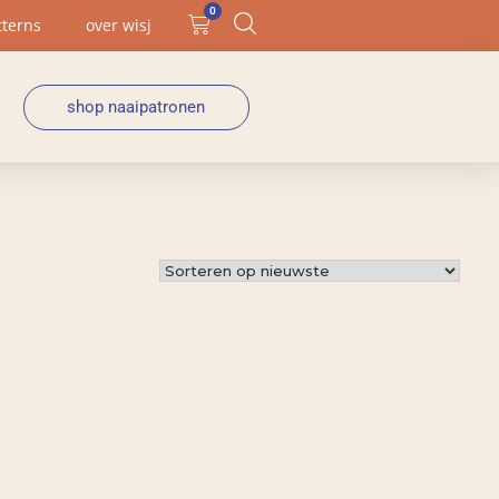
0
tterns
over wisj
shop naaipatronen