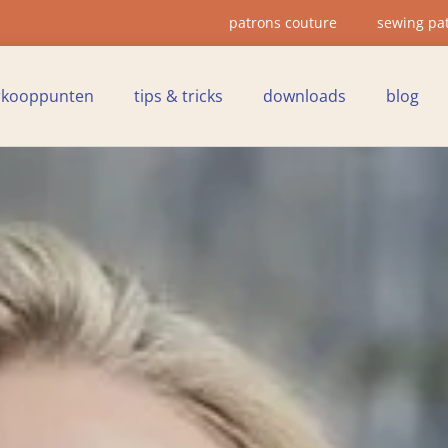
patrons couture
sewing pa
rkooppunten
tips & tricks
downloads
blog