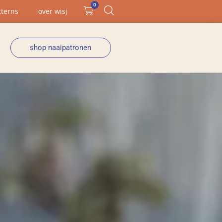
0
tterns
over wisj
shop naaipatronen