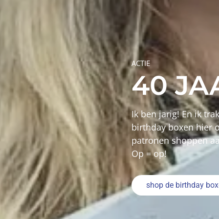
ZOMERFAVORIET
MARCE
Een eenvoudige tankt
Maak hem in spons, tr
boordstof.
naar het patroon