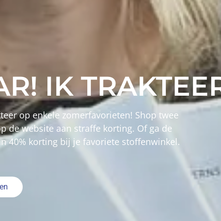
L TOP & JURK
op voor iedereen! En een maxi-jurk optie.
icot, rekbare tencel, structuurtricot of