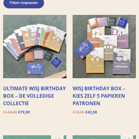
Filters toepassen
ULTIMATE WISJ BIRTHDAY
WISJ BIRTHDAY BOX –
BOX – DE VOLLEDIGE
KIES ZELF 5 PAPIEREN
COLLECTIE
PATRONEN
€
140,00
€
79,00
€
70,00
€
42,00