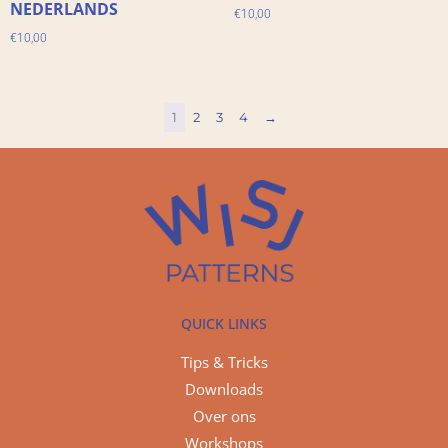
NEDERLANDS
€
10,00
€
10,00
1
2
3
4
→
QUICK LINKS
Tips & Tricks
Downloads
Over ons
Workshops