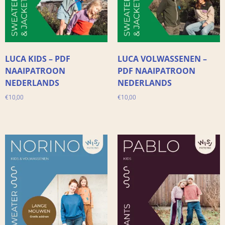
LUCA KIDS – PDF
LUCA VOLWASSENEN –
NAAIPATROON
PDF NAAIPATROON
NEDERLANDS
NEDERLANDS
€
10,00
€
10,00