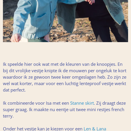
Ik speelde hier ook wat met de kleuren van de knoopjes. En
bij dit vrolijke vestje knipte ik de mouwen per ongeluk te kort
waardoor ik ze gewoon twee keer omgeslagen heb. Zo zijn ze
wel wat korter, maar voor een luchtig lenteproof vestje werkt
dat perfect.
Ik combineerde voor Isa met een
Stanne skirt
. Zij draagt deze
super graag. Ik maakte nu eentje uit twee mini restjes french
terry.
Onder het vestje kan je kiezen voor een
Len & Lana