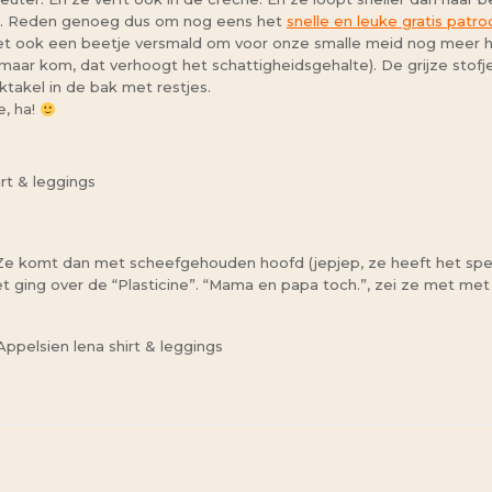
rk. Reden genoeg dus om nog eens het
snelle en leuke gratis pat
het ook een beetje versmald om voor onze smalle meid nog meer he
ar kom, dat verhoogt het schattigheidsgehalte). De grijze stofjes 
ktakel in de bak met restjes.
e, ha!
 Ze komt dan met scheefgehouden hoofd (jepjep, ze heeft het spe
et ging over de “Plasticine”. “Mama en papa toch.”, zei ze met met h