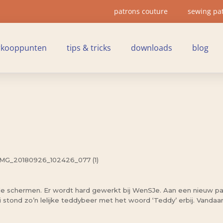
patrons couture
sewing pa
rkooppunten
tips & tricks
downloads
blog
 schermen. Er wordt hard gewerkt bij WenSJe. Aan een nieuw patr
rui stond zo’n lelijke teddybeer met het woord ‘Teddy’ erbij. Vanda