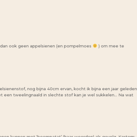
ind dan ook geen appelsienen (en pompelmoes
) om mee te
pelsienenstof, nog bijna 40cm ervan, kocht ik bijna een jaar geleden
met een tweelingnaald in slechte stof kan je wel sukkelen… Na wat
r benen kunnen met ‘boempatat’ (haar woorden) als gevolg. Kortom: