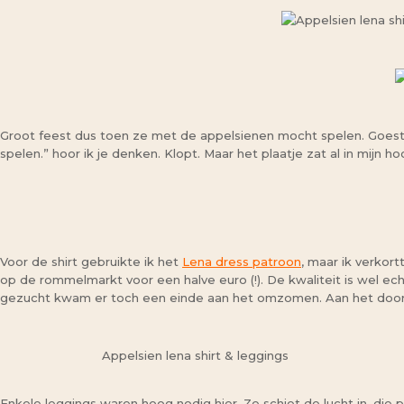
Groot feest dus toen ze met de appelsienen mocht spelen. Goesti
spelen.” hoor ik je denken. Klopt. Maar het plaatje zat al in mijn ho
Voor de shirt gebruikte ik het
Lena dress patroon
, maar ik verkort
op de rommelmarkt voor een halve euro (!). De kwaliteit is wel ech
gezucht kwam er toch een einde aan het omzomen. Aan het doors
Appelsien lena shirt & leggings
Enkele leggings waren hoog nodig hier. Ze schiet de lucht in, die