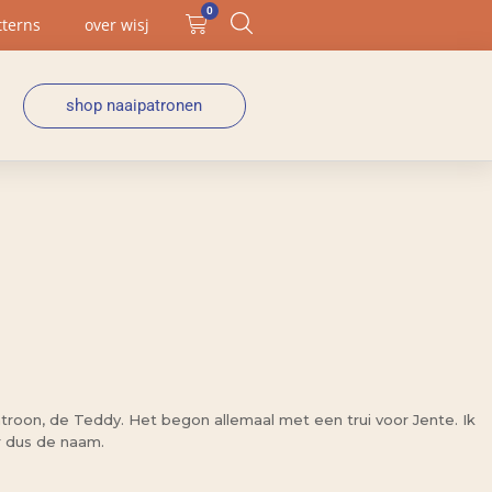
0
tterns
over wisj
shop naaipatronen
oon, de Teddy. Het begon allemaal met een trui voor Jente. Ik
ar dus de naam.