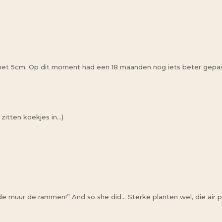
 met 5cm. Op dit moment had een 18 maanden nog iets beter gepas
 zitten koekjes in…)
n de muur de rammen!” And so she did… Sterke planten wel, die air p