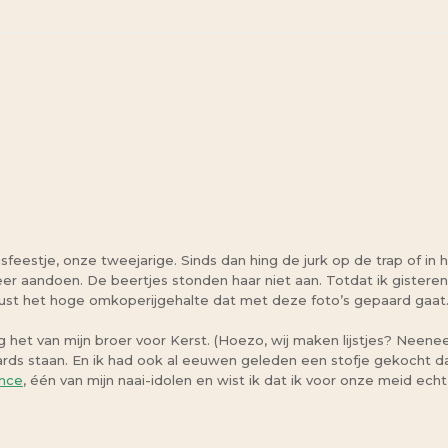
estje, onze tweejarige. Sinds dan hing de jurk op de trap of in ha
meer aandoen. De beertjes stonden haar niet aan. Totdat ik gister
gerust het hoge omkoperijgehalte dat met deze foto’s gepaard gaat
eg het van mijn broer voor Kerst. (Hoezo, wij maken lijstjes? Neenee
ds staan. En ik had ook al eeuwen geleden een stofje gekocht dat 
ence
, één van mijn naai-idolen en wist ik dat ik voor onze meid ech