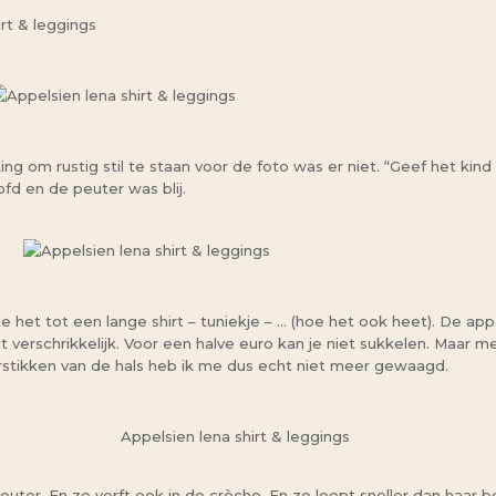
ng om rustig stil te staan voor de foto was er niet. “Geef het k
ofd en de peuter was blij.
te het tot een lange shirt – tuniekje – … (hoe het ook heet). De ap
t verschrikkelijk. Voor een halve euro kan je niet sukkelen. Maar 
tikken van de hals heb ik me dus echt niet meer gewaagd.
Appelsien lena shirt & leggings
 peuter. En ze verft ook in de crèche. En ze loopt sneller dan haa