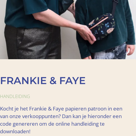
FRANKIE & FAYE
HANDLEIDING
Kocht je het Frankie & Faye papieren patroon in een
van onze verkooppunten? Dan kan je hieronder een
code genereren om de online handleiding te
downloaden!