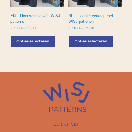
EN – License sale with WISJ
NL – Licentie verkoop met
patterns
WISJ patronen
€
29,00
-
€
99,00
€
29,00
-
€
99,00
Opties selecteren
Opties selecteren
QUICK LINKS