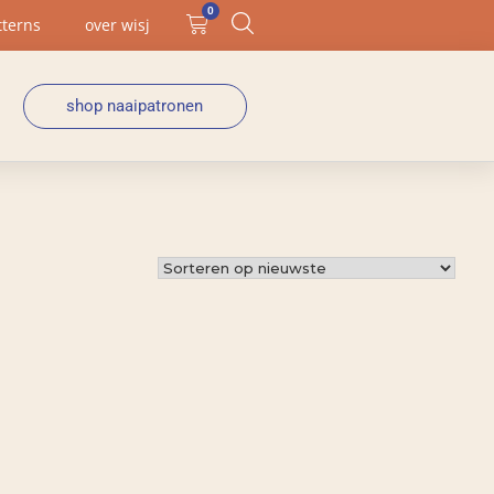
0
tterns
over wisj
shop naaipatronen