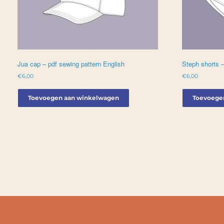
Jua cap – pdf sewing pattern English
Steph shorts –
€
6,00
€
6,00
Toevoegen aan winkelwagen
Toevoege