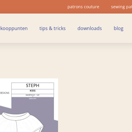
patrons couture
sewing pa
rkooppunten
tips & tricks
downloads
blog