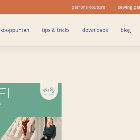
patrons couture
sewing pa
rkooppunten
tips & tricks
downloads
blog