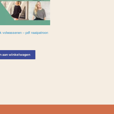
urk volwassenen – pdf naaipatroon
n aan winkelwagen