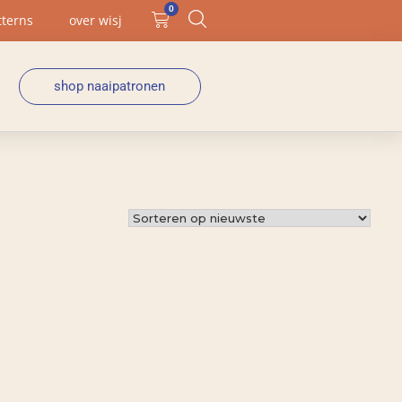
0
tterns
over wisj
shop naaipatronen