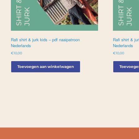
Rafi shirt & jurk kids – pdf naaipatroon
Rafi shirt & j
Nederlands
Nederlands
€
10,00
€
10,00
Toevoegen aan winkelwagen
Toevoege