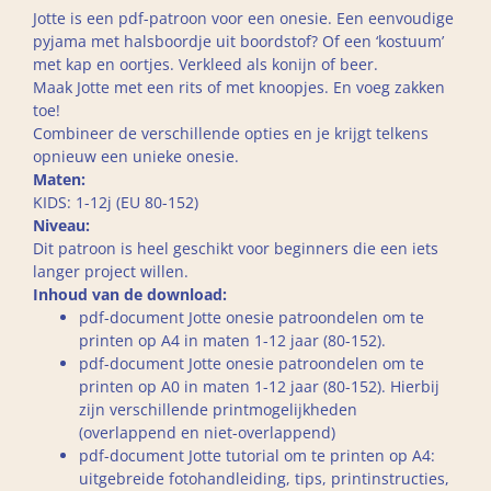
Jotte is een pdf-patroon voor een onesie. Een eenvoudige
pyjama met halsboordje uit boordstof? Of een ‘kostuum’
met kap en oortjes. Verkleed als konijn of beer.
Maak Jotte met een rits of met knoopjes. En voeg zakken
toe!
Combineer de verschillende opties en je krijgt telkens
opnieuw een unieke onesie.
Maten:
KIDS: 1-12j (EU 80-152)
Niveau:
Dit patroon is heel geschikt voor beginners die een iets
langer project willen.
Inhoud van de download:
pdf-document Jotte onesie patroondelen om te
printen op A4 in maten 1-12 jaar (80-152).
pdf-document Jotte onesie patroondelen om te
printen op A0 in maten 1-12 jaar (80-152). Hierbij
zijn verschillende printmogelijkheden
(overlappend en niet-overlappend)
pdf-document Jotte tutorial om te printen op A4:
uitgebreide fotohandleiding, tips, printinstructies,