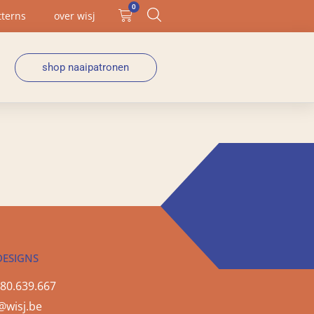
0
tterns
over wisj
shop naaipatronen
DESIGNS
80.639.667
@wisj.be