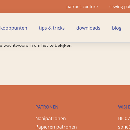
patrons couture
sewing pa
rkooppunten
tips & tricks
downloads
blog
e wachtwoord in om het te bekijken.
PATRONEN
WISJ 
Naaipatronen
BE 07
Papieren patronen
sofie