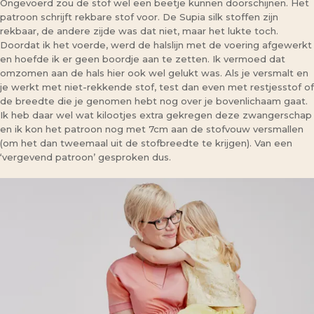
Ongevoerd zou de stof wel een beetje kunnen doorschijnen. Het
patroon schrijft rekbare stof voor. De Supia silk stoffen zijn
rekbaar, de andere zijde was dat niet, maar het lukte toch.
Doordat ik het voerde, werd de halslijn met de voering afgewerkt
en hoefde ik er geen boordje aan te zetten. Ik vermoed dat
omzomen aan de hals hier ook wel gelukt was. Als je versmalt en
je werkt met niet-rekkende stof, test dan even met restjesstof of
de breedte die je genomen hebt nog over je bovenlichaam gaat.
Ik heb daar wel wat kilootjes extra gekregen deze zwangerschap
en ik kon het patroon nog met 7cm aan de stofvouw versmallen
(om het dan tweemaal uit de stofbreedte te krijgen). Van een
‘vergevend patroon’ gesproken dus.