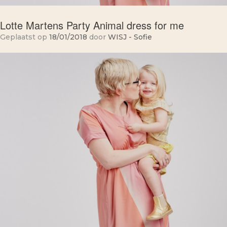
Lotte Martens Party Animal dress for me
Geplaatst op
18/01/2018
door
WISJ - Sofie