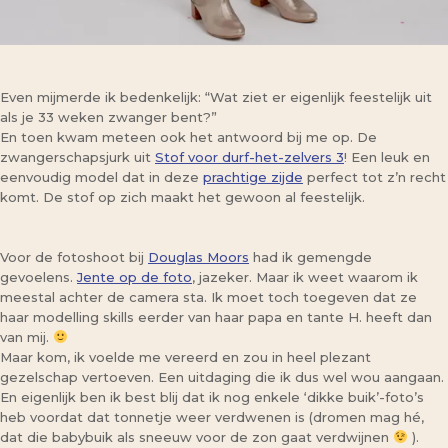
Even mijmerde ik bedenkelijk: “Wat ziet er eigenlijk feestelijk uit
als je 33 weken zwanger bent?”
En toen kwam meteen ook het antwoord bij me op. De
zwangerschapsjurk uit
Stof voor durf-het-zelvers 3
! Een leuk en
eenvoudig model dat in deze
prachtige zijde
perfect tot z’n recht
komt. De stof op zich maakt het gewoon al feestelijk.
Voor de fotoshoot bij
Douglas Moors
had ik gemengde
gevoelens.
Jente op de foto
, jazeker. Maar ik weet waarom ik
meestal achter de camera sta. Ik moet toch toegeven dat ze
haar modelling skills eerder van haar papa en tante H. heeft dan
van mij.
Maar kom, ik voelde me vereerd en zou in heel plezant
gezelschap vertoeven. Een uitdaging die ik dus wel wou aangaan.
En eigenlijk ben ik best blij dat ik nog enkele ‘dikke buik’-foto’s
heb voordat dat tonnetje weer verdwenen is (dromen mag hé,
dat die babybuik als sneeuw voor de zon gaat verdwijnen
).