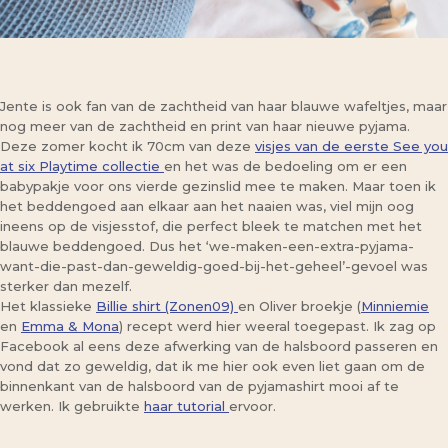
Jente is ook fan van de zachtheid van haar blauwe wafeltjes, maar
nog meer van de zachtheid en print van haar nieuwe pyjama.
Deze zomer kocht ik 70cm van deze
visjes van de eerste See you
at six Playtime collectie
en het was de bedoeling om er een
babypakje voor ons vierde gezinslid mee te maken. Maar toen ik
het beddengoed aan elkaar aan het naaien was, viel mijn oog
ineens op de visjesstof, die perfect bleek te matchen met het
blauwe beddengoed. Dus het ‘we-maken-een-extra-pyjama-
want-die-past-dan-geweldig-goed-bij-het-geheel’-gevoel was
sterker dan mezelf.
Het klassieke
Billie shirt (Zonen09)
en Oliver broekje (
Minniemie
en
Emma & Mona
) recept werd hier weeral toegepast. Ik zag op
Facebook al eens deze afwerking van de halsboord passeren en
vond dat zo geweldig, dat ik me hier ook even liet gaan om de
binnenkant van de halsboord van de pyjamashirt mooi af te
werken. Ik gebruikte
haar tutorial
ervoor.