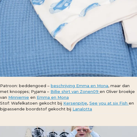
Patroon: beddengoed –
beschrijving Emma en Mona
, maar dan
met knoopjes; Pyjama –
Billie shirt van Zonen09
en Oliver broekje
van
Minniemie
en
Emma en Mona
Stof: Wafelkatoen gekocht bij
Kersenpitje
,
See you at six Fish
en
bijpassende boordstof gekocht bij
Lanalotta