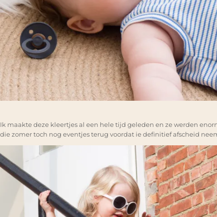
Ik maakte deze kleertjes al een hele tijd geleden en ze werden enor
die zomer toch nog eventjes terug voordat ie definitief afscheid nee