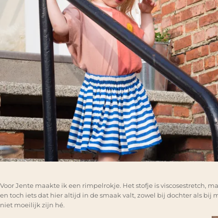
Voor Jente maakte ik een rimpelrokje. Het stofje is viscosestretch, ma
en toch iets dat hier altijd in de smaak valt, zowel bij dochter als bi
niet moeilijk zijn hé.