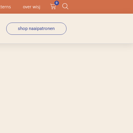
0
tterns
over wisj
shop naaipatronen