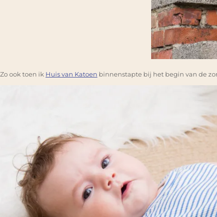
Zo ook toen ik
Huis van Katoen
binnenstapte bij het begin van de zom