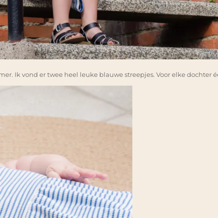
er. Ik vond er twee heel leuke blauwe streepjes. Voor elke dochter éé