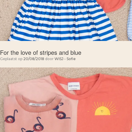
For the love of stripes and blue
Geplaatst op
20/08/2018
door
WISJ - Sofie