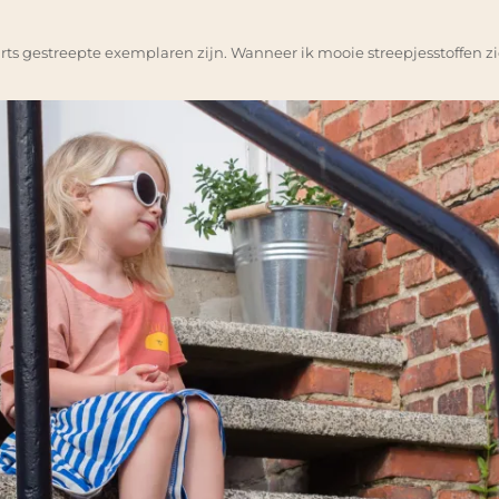
shirts gestreepte exemplaren zijn. Wanneer ik mooie streepjesstoffen