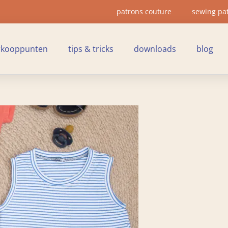
patrons couture
sewing pa
rkooppunten
tips & tricks
downloads
blog