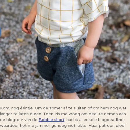
Kom, nog ééntje. Om de zomer af te sluiten of om hem nog wat
langer te laten duren. Toen Iris me vroeg om deel te nemen aan
de blogtour van de
Bobbie short
, had ik al enkele blogdeadlines
waardoor het me jammer genoeg niet lukte. Haar patroon bleef