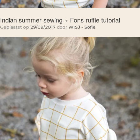
Indian summer sewing + Fons ruffle tutorial
Geplaatst op
29/09/2017
door
WISJ - Sofie