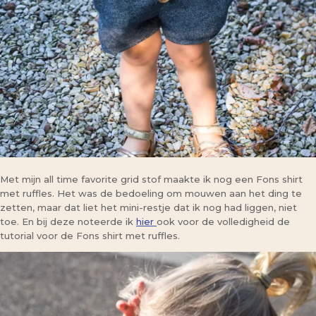
Met mijn all time favorite grid stof maakte ik nog een Fons shirt
met ruffles. Het was de bedoeling om mouwen aan het ding te
zetten, maar dat liet het mini-restje dat ik nog had liggen, niet
toe. En bij deze noteerde ik
hier
ook voor de volledigheid de
tutorial voor de Fons shirt met ruffles.