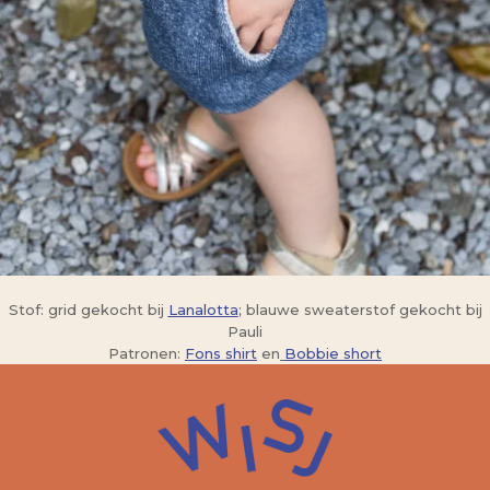
Stof: grid gekocht bij
Lanalotta
; blauwe sweaterstof gekocht bij
Pauli
Patronen:
Fons shirt
en
Bobbie short