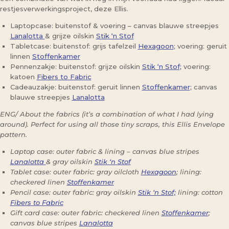
restjesverwerkingsproject, deze Ellis.
Laptopcase: buitenstof & voering – canvas blauwe streepjes
Lanalotta
& grijze oilskin
Stik ‘n Stof
Tabletcase: buitenstof: grijs tafelzeil
Hexagoon
; voering: geruit
linnen
Stoffenkamer
Pennenzakje: buitenstof: grijze oilskin
Stik ‘n Stof;
voering:
katoen
Fibers to Fabric
Cadeauzakje: buitenstof: geruit linnen
Stoffenkamer
; canvas
blauwe streepjes
Lanalotta
ENG/ About the fabrics (it’s a combination of what I had lying
around). Perfect for using all those tiny scraps, this Ellis Envelope
pattern.
Laptop case: outer fabric & lining – canvas blue stripes
Lanalotta
& gray oilskin
Stik ‘n Stof
Tablet case: outer fabric: gray oilcloth
Hexagoon
; lining:
checkered linen
Stoffenkamer
Pencil case: outer fabric: gray oilskin
Stik ‘n Stof;
lining: cotton
Fibers to Fabric
Gift card case: outer fabric: checkered linen
Stoffenkamer
;
canvas blue stripes
Lanalotta