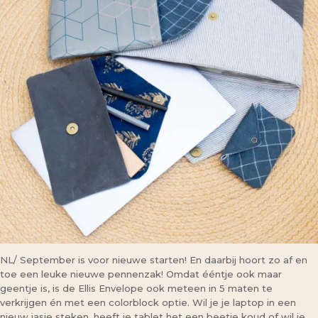
NL/ September is voor nieuwe starten! En daarbij hoort zo af en
toe een leuke nieuwe pennenzak! Omdat ééntje ook maar
geentje is, is de Ellis Envelope ook meteen in 5 maten te
verkrijgen én met een colorblock optie. Wil je je laptop in een
nieuw jasje steken, heeft je tablet het een beetje koud of wil je