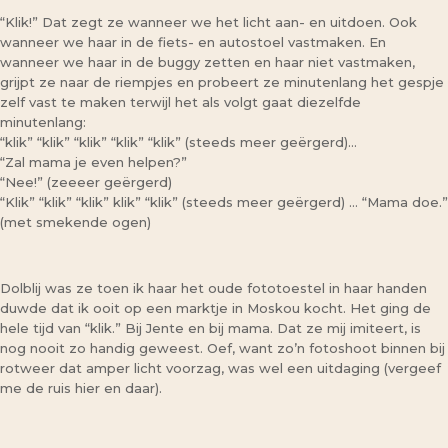
“Klik!” Dat zegt ze wanneer we het licht aan- en uitdoen. Ook
wanneer we haar in de fiets- en autostoel vastmaken. En
wanneer we haar in de buggy zetten en haar niet vastmaken,
grijpt ze naar de riempjes en probeert ze minutenlang het gespje
zelf vast te maken terwijl het als volgt gaat diezelfde
minutenlang:
“klik” “klik” “klik” “klik” “klik” (steeds meer geërgerd)…
“Zal mama je even helpen?”
“Nee!” (zeeeer geërgerd)
“Klik” “klik” “klik” klik” “klik” (steeds meer geërgerd) … “Mama doe.”
(met smekende ogen)
Dolblij was ze toen ik haar het oude fototoestel in haar handen
duwde dat ik ooit op een marktje in Moskou kocht. Het ging de
hele tijd van “klik.” Bij Jente en bij mama. Dat ze mij imiteert, is
nog nooit zo handig geweest. Oef, want zo’n fotoshoot binnen bij
rotweer dat amper licht voorzag, was wel een uitdaging (vergeef
me de ruis hier en daar).