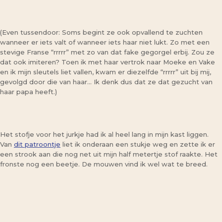
(Even tussendoor: Soms begint ze ook opvallend te zuchten
wanneer er iets valt of wanneer iets haar niet lukt. Zo met een
stevige Franse “rrrrr” met zo van dat fake gegorgel erbij. Zou ze
dat ook imiteren? Toen ik met haar vertrok naar Moeke en Vake
en ik mijn sleutels liet vallen, kwam er diezelfde “rrrrr” uit bij mij,
gevolgd door die van haar… Ik denk dus dat ze dat gezucht van
haar papa heeft.)
Het stofje voor het jurkje had ik al heel lang in mijn kast liggen.
Van
dit patroontje
liet ik onderaan een stukje weg en zette ik er
een strook aan die nog net uit mijn half metertje stof raakte. Het
fronste nog een beetje. De mouwen vind ik wel wat te breed.