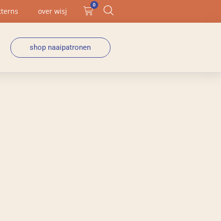
0
tterns
over wisj
shop naaipatronen