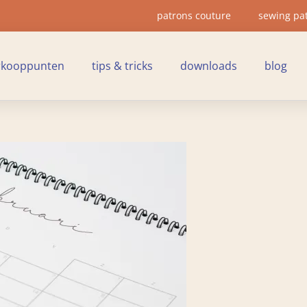
patrons couture
sewing pa
rkooppunten
tips & tricks
downloads
blog