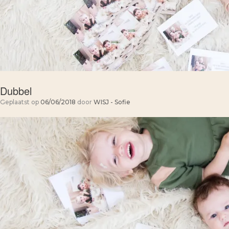
Dubbel
Geplaatst op
06/06/2018
door
WISJ - Sofie