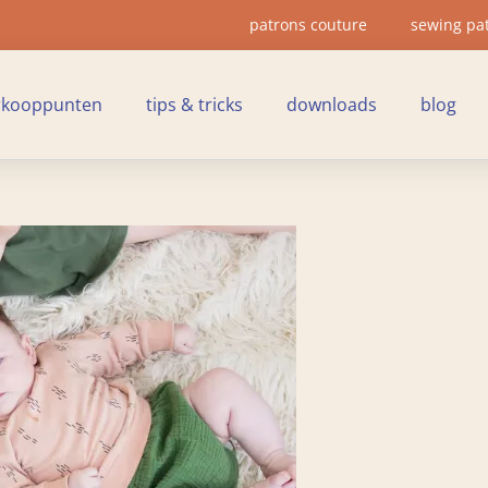
patrons couture
sewing pa
rkooppunten
tips & tricks
downloads
blog