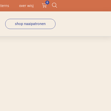
0
tterns
over wisj
shop naaipatronen