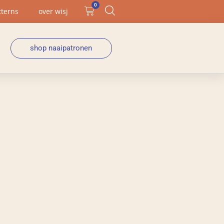
0
tterns
over wisj
shop naaipatronen