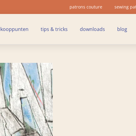
patrons couture
sewing pa
rkooppunten
tips & tricks
downloads
blog