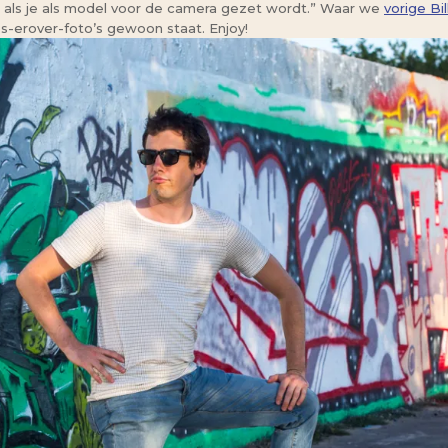
gaan als je als model voor de camera gezet wordt.” Waar we
vorige Bil
os-erover-foto’s gewoon staat. Enjoy!