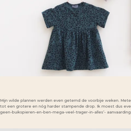
Mijn wilde plannen werden even getemd de voorbije weken. Meters s
tot een grotere en nóg harder stampende drop. Ik moest dus even f
geen-buikspieren-en-ben-mega-veel-trager-in-alles’- aanvaarding si