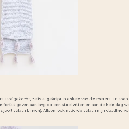
tof gekocht, zelfs al geknipt in enkele van die meters. En toen b
orfait geven aan lang op een stoel zitten en aan de hele dag wakke
jpelt stilaan binnen). Alleen, ook naderde stilaan mijn deadline v