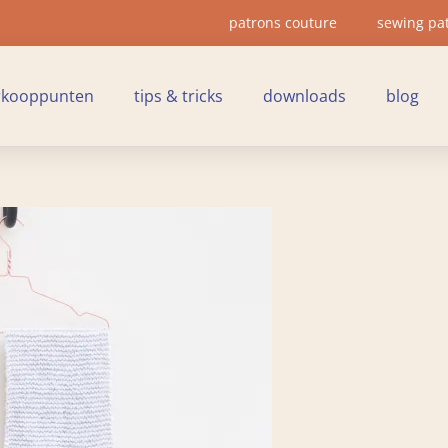
patrons couture
sewing pa
rkooppunten
tips & tricks
downloads
blog