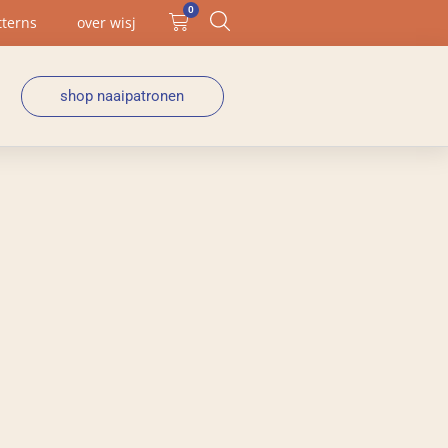
0
tterns
over wisj
shop naaipatronen