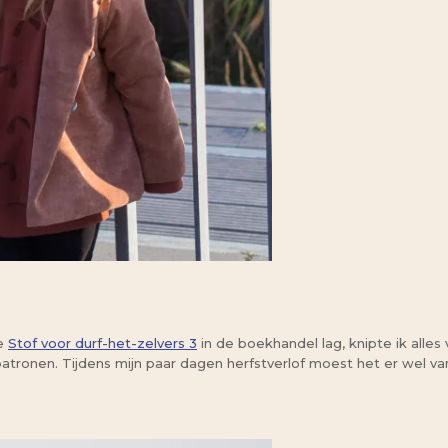
ge
Stof voor durf-het-zelvers 3
in de boekhandel lag, knipte ik alles
patronen. Tijdens mijn paar dagen herfstverlof moest het er wel v