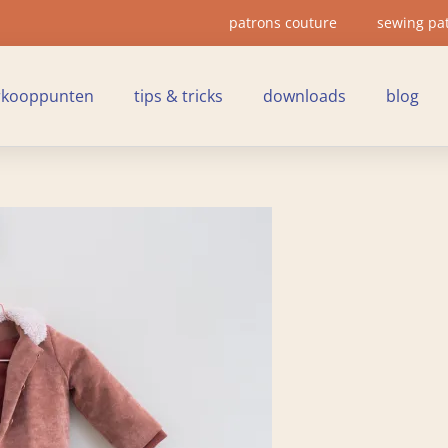
patrons couture
sewing pa
rkooppunten
tips & tricks
downloads
blog