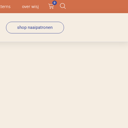
0
tterns
over wisj
shop naaipatronen