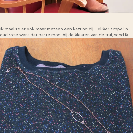
Ik maakte er ook maar meteen een ketting bij. Lekker simpel in
oud roze want dat paste mooi bij de kleuren van de trui, vond ik.