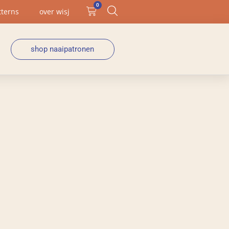
0
tterns
over wisj
shop naaipatronen