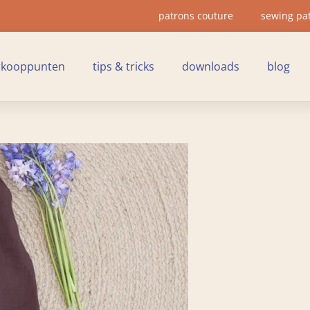
patrons couture
sewing pa
rkooppunten
tips & tricks
downloads
blog