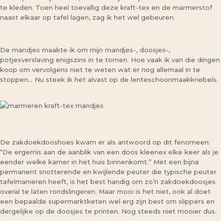
te kleden. Toen heel toevallig deze kraft-tex en de marmerstof
naast elkaar op tafel lagen, zag ik het wel gebeuren.
De mandjes maakte ik om mijn mandjes-, doosjes-,
potjesverslaving enigszins in te tomen. Hoe vaak ik van die dingen
koop om vervolgens niet te weten wat er nog allemaal in te
stoppen… Nu steek ik het alvast op de lenteschoonmaakkriebels.
De zakdoekdooshoes kwam er als antwoord op dit fenomeen:
“De ergernis aan de aanblik van een doos kleenex elke keer als je
eender welke kamer in het huis binnenkomt.” Met een bijna
permanent snotterende en kwijlende peuter die typische peuter
tafelmanieren heeft, is het best handig om zo’n zakdoekdoosjes
overal te laten rondslingeren. Maar mooi is het niet, ook al doet
een bepaalde supermarktketen wel erg zijn best om slippers en
dergelijke op de doosjes te printen. Nog steeds niet mooier dus.