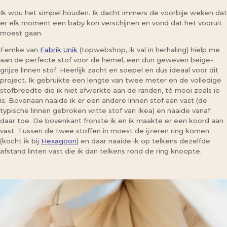
Ik wou het simpel houden. Ik dacht immers de voorbije weken dat
er elk moment een baby kon verschijnen en vond dat het vooruit
moest gaan.
Femke van
Fabrik Unik
(topwebshop, ik val in herhaling) hielp me
aan de perfecte stof voor de hemel, een dun geweven beige-
grijze linnen stof. Heerlijk zacht en soepel en dus ideaal voor dit
project. Ik gebruikte een lengte van twee meter en de volledige
stofbreedte die ik niet afwerkte aan de randen, té mooi zoals ie
is. Bovenaan naaide ik er een andere linnen stof aan vast (de
typische linnen gebroken witte stof van Ikea) en naaide vanaf
daar toe. De bovenkant fronste ik en ik maakte er een koord aan
vast. Tussen de twee stoffen in moest de ijzeren ring komen
(kocht ik bij
Hexagoon
) en daar naaide ik op telkens dezelfde
afstand linten vast die ik dan telkens rond de ring knoopte.