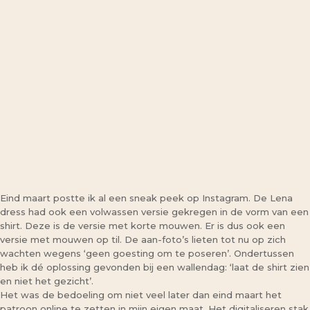
Eind maart postte ik al een sneak peek op Instagram. De Lena
dress had ook een volwassen versie gekregen in de vorm van een
shirt. Deze is de versie met korte mouwen. Er is dus ook een
versie met mouwen op til. De aan-foto’s lieten tot nu op zich
wachten wegens ‘geen goesting om te poseren’. Ondertussen
heb ik dé oplossing gevonden bij een wallendag: ‘laat de shirt zien
en niet het gezicht’.
Het was de bedoeling om niet veel later dan eind maart het
patroon online te zetten in mijn eigen maat. Het digitaliseren stak