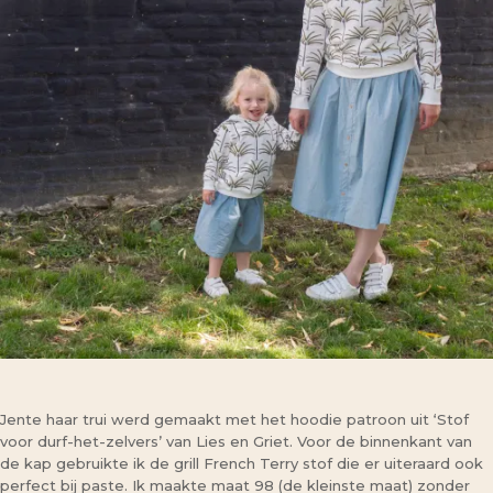
Jente haar trui werd gemaakt met het hoodie patroon uit ‘Stof
voor durf-het-zelvers’ van Lies en Griet. Voor de binnenkant van
de kap gebruikte ik de grill French Terry stof die er uiteraard ook
perfect bij paste. Ik maakte maat 98 (de kleinste maat) zonder