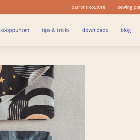
patrons couture
sewing pa
rkooppunten
tips & tricks
downloads
blog