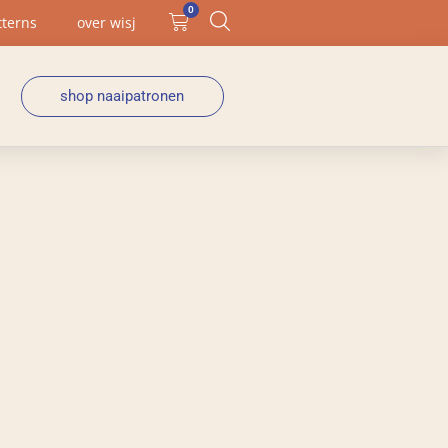
0
tterns
over wisj
shop naaipatronen