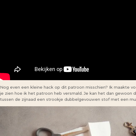
Nog even een kleine hack op dit patroon misschien? Ik maakte voor
je zien hoe ik het patroon heb versmald. Je kan het dan gewoon d
tussen de zijnaad een strookje dubbelgevouwen stof met een mu