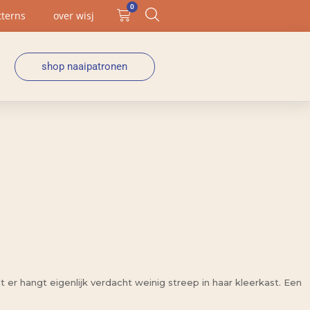
0
tterns
over wisj
shop naaipatronen
t er hangt eigenlijk verdacht weinig streep in haar kleerkast. Een