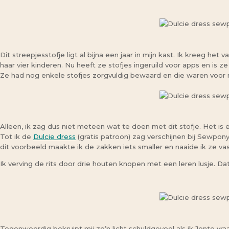
Dit streepjesstofje ligt al bijna een jaar in mijn kast. Ik kreeg h
haar vier kinderen. Nu heeft ze stofjes ingeruild voor apps en is
Ze had nog enkele stofjes zorgvuldig bewaard en die waren voor mi
Alleen, ik zag dus niet meteen wat te doen met dit stofje. Het is e
Tot ik de
Dulcie dress
(gratis patroon) zag verschijnen bij Sewpony
dit voorbeeld maakte ik de zakken iets smaller en naaide ik ze vas
Ik verving de rits door drie houten knopen met een leren lusje. Da
Tegenwoordig bekruipt mij zo’n licht schuldgevoel als ik Jente vr