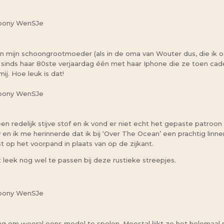
et van mijn schoongrootmoeder (als in de oma van Wouter dus, die ik 
 ze sinds haar 80ste verjaardag één met haar Iphone die ze toen ca
j. Hoe leuk is dat!
en redelijk stijve stof en ik vond er niet echt het gepaste patroon 
 en ik me herinnerde dat ik bij ‘Over The Ocean’ een prachtig lin
t op het voorpand in plaats van op de zijkant.
t leek nog wel te passen bij deze rustieke streepjes.
aag om weeral eens model te spelen. Meestal lijkt ze het helemaal 