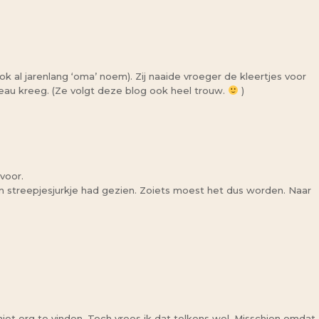
ook al jarenlang ‘oma’ noem). Zij naaide vroeger de kleertjes voor
deau kreeg. (Ze volgt deze blog ook heel trouw.
)
voor.
nen streepjesjurkje had gezien. Zoiets moest het dus worden. Naar
niet erg te vinden. Toch vrees ik dat telkens wel. Misschien omdat