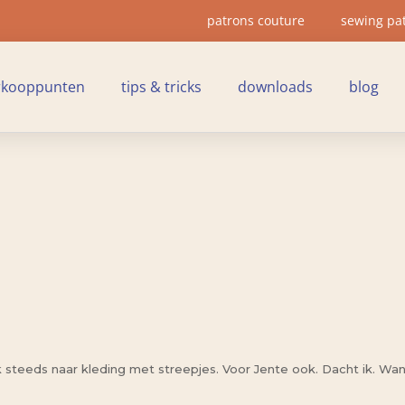
patrons couture
sewing pa
rkooppunten
tips & tricks
downloads
blog
ik steeds naar kleding met streepjes. Voor Jente ook. Dacht ik. Wan