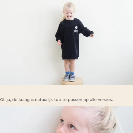
Oh ja, de kraag is natuurlijk toe te passen op alle versies.