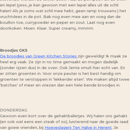
en lepel (yess, je kan gewoon met een lepel alles uit de schil
halen! Als je soms wat schil mee hebt, geen ramp trouwens.) het
vruchtvlees in de pot. Bak nog even mee aan en voeg dan de
bouillon toe, currypoeder en peper en zout. Laat nog even
doorkoken. Mixen. Klaar. Super creamy, mmmm.
Broodjes GKS
De broodjes van Green Kitchen Stories
zijn geweldig! Ik maak ze
heel erg vaak. Ze zijn in no time gemaakt en mogen dadelijk
(zonder rijzen dus) in de oven. Ook Jente smult hier echt van. En
er zitten groenten in. Voor onze peuter is het best handig om
groenten te verstoppen in ‘lekkerder eten’. We maken altijd twee
‘batches’ of meer en vriezen dan een hele bende broodjes in.
DONDERDAG
Gewoon even kort over de gehaktballetjes. Wij halen ons gehakt
(en ook wel eens een steak of zo), luisterend naar de goede raad
van goeie vrienden, bij
Hoeveslagerij Ten Halve in Herent
. Je