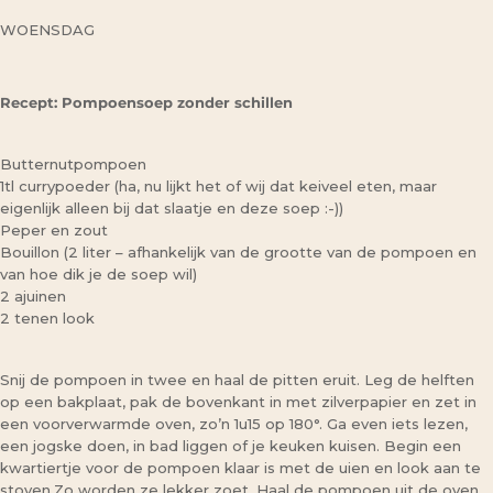
WOENSDAG
Recept: Pompoensoep zonder schillen
Butternutpompoen
1tl currypoeder (ha, nu lijkt het of wij dat keiveel eten, maar
eigenlijk alleen bij dat slaatje en deze soep :-))
Peper en zout
Bouillon (2 liter – afhankelijk van de grootte van de pompoen en
van hoe dik je de soep wil)
2 ajuinen
2 tenen look
Snij de pompoen in twee en haal de pitten eruit. Leg de helften
op een bakplaat, pak de bovenkant in met zilverpapier en zet in
een voorverwarmde oven, zo’n 1u15 op 180°. Ga even iets lezen,
een jogske doen, in bad liggen of je keuken kuisen. Begin een
kwartiertje voor de pompoen klaar is met de uien en look aan te
stoven.Zo worden ze lekker zoet. Haal de pompoen uit de oven