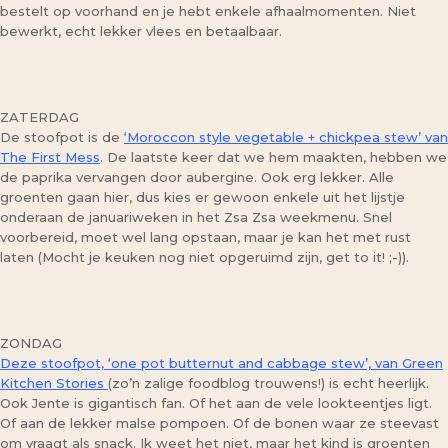
bestelt op voorhand en je hebt enkele afhaalmomenten. Niet
bewerkt, echt lekker vlees en betaalbaar.
ZATERDAG
De stoofpot is de
‘Moroccon style vegetable + chickpea stew’ van
The First Mess
. De laatste keer dat we hem maakten, hebben we
de paprika vervangen door aubergine. Ook erg lekker. Alle
groenten gaan hier, dus kies er gewoon enkele uit het lijstje
onderaan de januariweken in het Zsa Zsa weekmenu. Snel
voorbereid, moet wel lang opstaan, maar je kan het met rust
laten (Mocht je keuken nog niet opgeruimd zijn, get to it! ;-)).
ZONDAG
Deze stoofpot, ‘one pot butternut and cabbage stew’, van Green
Kitchen Stories
(zo’n zalige foodblog trouwens!) is echt heerlijk.
Ook Jente is gigantisch fan. Of het aan de vele lookteentjes ligt.
Of aan de lekker malse pompoen. Of de bonen waar ze steevast
om vraagt als snack. Ik weet het niet, maar het kind is groenten