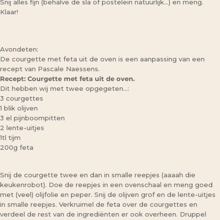
Snij alles fijn (behalve de sla of postelein natuurlijk…) en meng.
Klaar!
Avondeten:
De courgette met feta uit de oven is een aanpassing van een
recept van Pascale Naessens.
Recept: Courgette met feta uit de oven.
Dit hebben wij met twee opgegeten…:
3 courgettes
1 blik olijven
3 el pijnboompitten
2 lente-uitjes
1tl tijm
200g feta
Snij de courgette twee en dan in smalle reepjes (aaaah die
keukenrobot). Doe de reepjes in een ovenschaal en meng goed
met (veel) olijfolie en peper. Snij de olijven grof en de lente-uitjes
in smalle reepjes. Verkruimel de feta over de courgettes en
verdeel de rest van de ingrediënten er ook overheen. Druppel