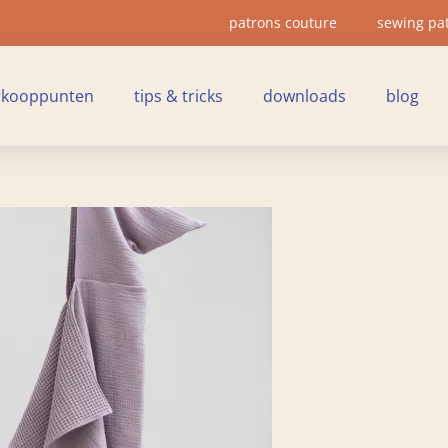
patrons couture
sewing pa
rkooppunten
tips & tricks
downloads
blog