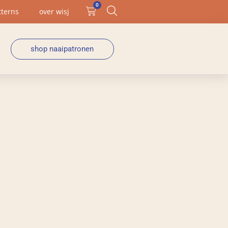
0
tterns
over wisj
shop naaipatronen