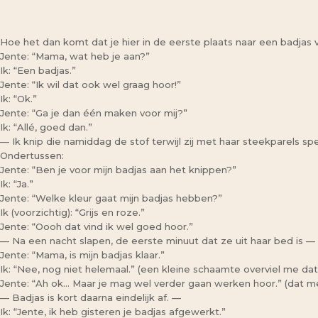
Hoe het dan komt dat je hier in de eerste plaats naar een badjas v
Jente: “Mama, wat heb je aan?”
Ik: “Een badjas.”
Jente: “Ik wil dat ook wel graag hoor!”
Ik: “Ok.”
Jente: “Ga je dan één maken voor mij?”
Ik: “Allé, goed dan.”
— Ik knip die namiddag de stof terwijl zij met haar steekparels sp
Ondertussen:
Jente: “Ben je voor mijn badjas aan het knippen?”
Ik: “Ja.”
Jente: “Welke kleur gaat mijn badjas hebben?”
Ik (voorzichtig): “Grijs en roze.”
Jente: “Oooh dat vind ik wel goed hoor.”
— Na een nacht slapen, de eerste minuut dat ze uit haar bed is —
Jente: “Mama, is mijn badjas klaar.”
Ik: “Nee, nog niet helemaal.” (een kleine schaamte overviel me da
Jente: “Ah ok… Maar je mag wel verder gaan werken hoor.” (dat 
— Badjas is kort daarna eindelijk af. —
Ik: “Jente, ik heb gisteren je badjas afgewerkt.”