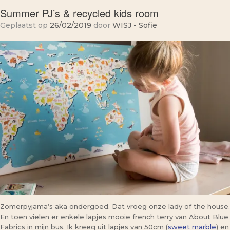
Summer PJ’s & recycled kids room
Geplaatst op
26/02/2019
door
WISJ - Sofie
Zomerpyjama’s aka ondergoed. Dat vroeg onze lady of the house.
En toen vielen er enkele lapjes mooie french terry van About Blue
Fabrics in mijn bus. Ik kreeg uit lapjes van 50cm (
sweet marble
) en