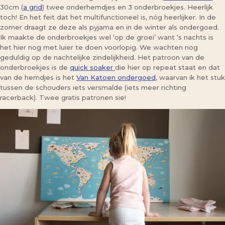
30cm (
a grid
) twee onderhemdjes en 3 onderbroekjes. Heerlijk
toch! En het feit dat het multifunctioneel is, nóg heerlijker. In de
zomer draagt ze deze als pyjama en in de winter als ondergoed.
Ik maakte de onderbroekjes wel ‘op de groei’ want ‘s nachts is
het hier nog met luier te doen voorlopig. We wachten nog
geduldig op de nachtelijke zindelijkheid. Het patroon van de
onderbroekjes is de
quick soaker
die hier op repeat staat en dat
van de hemdjes is het
Van Katoen ondergoed
, waarvan ik het stuk
tussen de schouders iets versmalde (iets meer richting
racerback). Twee gratis patronen sie!