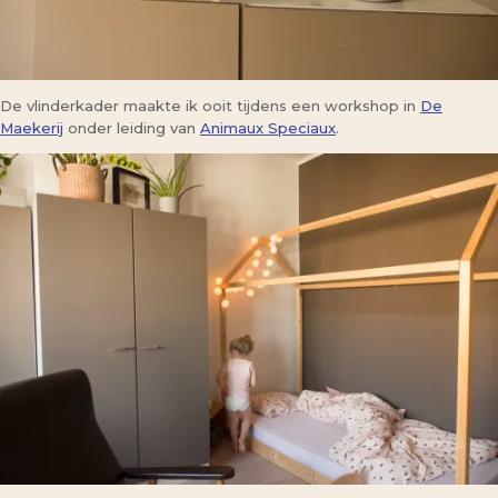
De vlinderkader maakte ik ooit tijdens een workshop in
De
Maekerij
onder leiding van
Animaux Speciaux
.