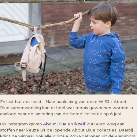
En last but not least… Naar aanleiding van deze WISJ x About
Blue samenwerking kan er heel wat moois gewonnen worden in
aanloop naar de lancering van de ‘home’ collectie op 6 juni.
Op Instagram geven
About Blue
en
ikzelf
200 euro weg aan
stoffen naar keuze uit de lopende About Blue collecties. Daarbij
krijgt de winnaar ook alle digitale WISJ-patronen uit de webshop!