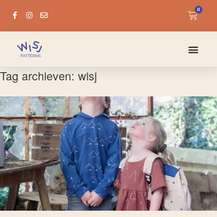
0
Tag archieven:
wisj