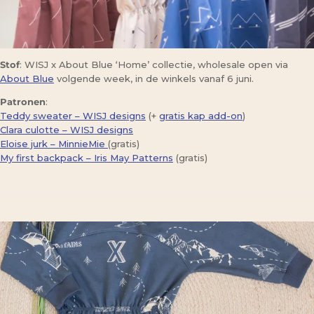
Stof
: WISJ x About Blue ‘Home’ collectie, wholesale open via
About Blue
volgende week, in de winkels vanaf 6 juni.
Patronen
:
Teddy sweater – WISJ designs
(+
gratis kap add-on
)
Clara culotte – WISJ designs
Eloise jurk – MinnieMie
(gratis)
My first backpack – Iris May Patterns
(gratis)