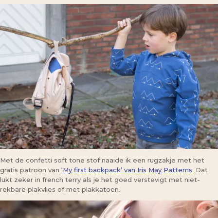
Met de confetti soft tone stof naaide ik een rugzakje met het
gratis patroon van
‘My first backpack’ van Iris May Patterns
. Dat
lukt zeker in french terry als je het goed verstevigt met niet-
rekbare plakvlies of met plakkatoen.