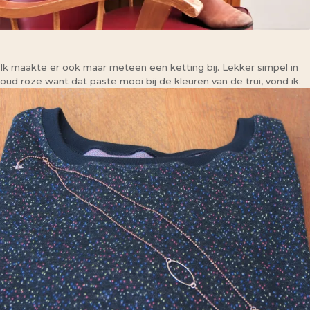
Ik maakte er ook maar meteen een ketting bij. Lekker simpel in
oud roze want dat paste mooi bij de kleuren van de trui, vond ik.