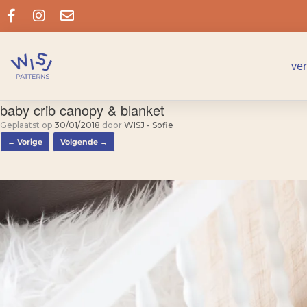
ve
baby crib canopy & blanket
Geplaatst op
30/01/2018
door
WISJ - Sofie
← Vorige
Volgende →