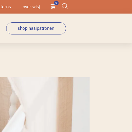
0
tterns
over wisj
shop naaipatronen