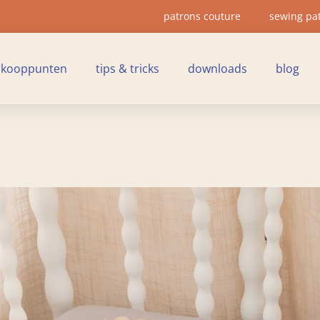
patrons couture
sewing pa
rkooppunten
tips & tricks
downloads
blog