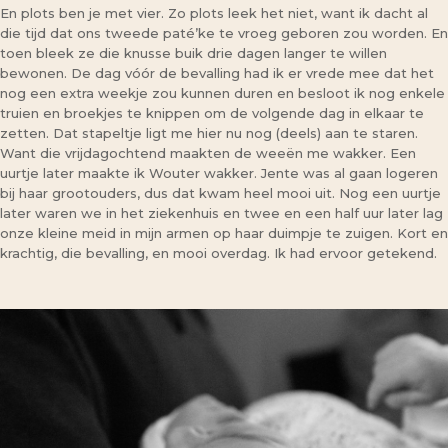
En plots ben je met vier. Zo plots leek het niet, want ik dacht al
die tijd dat ons tweede paté’ke te vroeg geboren zou worden. En
toen bleek ze die knusse buik drie dagen langer te willen
bewonen. De dag vóór de bevalling had ik er vrede mee dat het
nog een extra weekje zou kunnen duren en besloot ik nog enkele
truien en broekjes te knippen om de volgende dag in elkaar te
zetten. Dat stapeltje ligt me hier nu nog (deels) aan te staren.
Want die vrijdagochtend maakten de weeën me wakker. Een
uurtje later maakte ik Wouter wakker. Jente was al gaan logeren
bij haar grootouders, dus dat kwam heel mooi uit. Nog een uurtje
later waren we in het ziekenhuis en twee en een half uur later lag
onze kleine meid in mijn armen op haar duimpje te zuigen. Kort en
krachtig, die bevalling, en mooi overdag. Ik had ervoor getekend.