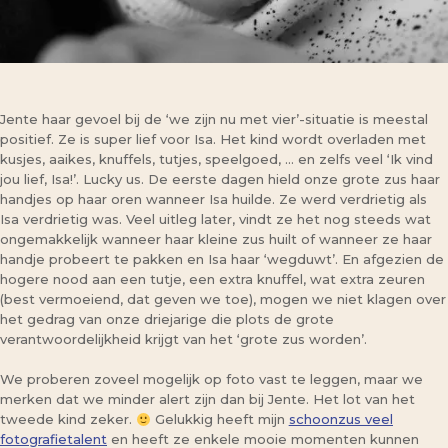
Jente haar gevoel bij de ‘we zijn nu met vier’-situatie is meestal
positief. Ze is super lief voor Isa. Het kind wordt overladen met
kusjes, aaikes, knuffels, tutjes, speelgoed, … en zelfs veel ‘Ik vind
jou lief, Isa!’. Lucky us. De eerste dagen hield onze grote zus haar
handjes op haar oren wanneer Isa huilde. Ze werd verdrietig als
Isa verdrietig was. Veel uitleg later, vindt ze het nog steeds wat
ongemakkelijk wanneer haar kleine zus huilt of wanneer ze haar
handje probeert te pakken en Isa haar ‘wegduwt’. En afgezien de
hogere nood aan een tutje, een extra knuffel, wat extra zeuren
(best vermoeiend, dat geven we toe), mogen we niet klagen over
het gedrag van onze driejarige die plots de grote
verantwoordelijkheid krijgt van het ‘grote zus worden’.
We proberen zoveel mogelijk op foto vast te leggen, maar we
merken dat we minder alert zijn dan bij Jente. Het lot van het
tweede kind zeker.
Gelukkig heeft mijn
schoonzus veel
fotografietalent
en heeft ze enkele mooie momenten kunnen