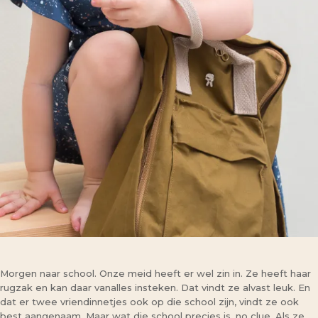
Morgen naar school. Onze meid heeft er wel zin in. Ze heeft haar
rugzak en kan daar vanalles insteken. Dat vindt ze alvast leuk. En
dat er twee vriendinnetjes ook op die school zijn, vindt ze ook
best aangenaam. Maar wat die school precies is, no clue. Als ze