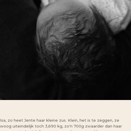
Isa, zo heet Jente haar kleine zus. Klein, het is te zeggen, ze
woog uiteindelijk toch 3,690 kg, zo’n 700g zwaarder dan haar