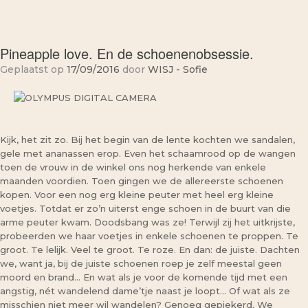
Pineapple love. En de schoenenobsessie.
Geplaatst op
17/09/2016
door
WISJ - Sofie
Kijk, het zit zo. Bij het begin van de lente kochten we sandalen,
gele met ananassen erop. Even het schaamrood op de wangen
toen de vrouw in de winkel ons nog herkende van enkele
maanden voordien. Toen gingen we de allereerste schoenen
kopen. Voor een nog erg kleine peuter met heel erg kleine
voetjes. Totdat er zo’n uiterst enge schoen in de buurt van die
arme peuter kwam. Doodsbang was ze! Terwijl zij het uitkrijste,
probeerden we haar voetjes in enkele schoenen te proppen. Te
groot. Te lelijk. Veel te groot. Te roze. En dan: de juiste. Dachten
we, want ja, bij de juiste schoenen roep je zelf meestal geen
moord en brand… En wat als je voor de komende tijd met een
angstig, nét wandelend dame’tje naast je loopt… Of wat als ze
misschien niet meer wil wandelen? Genoeg gepiekerd. We