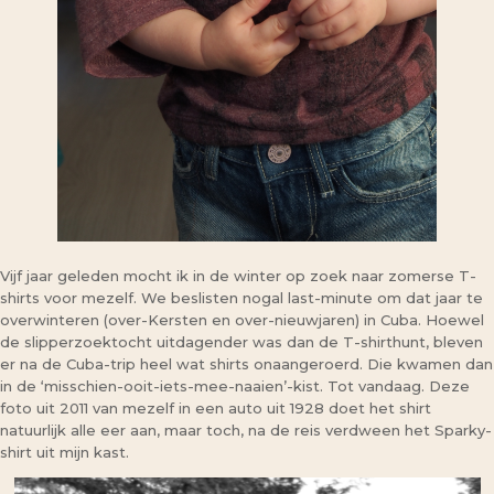
Vijf jaar geleden mocht ik in de winter op zoek naar zomerse T-
shirts voor mezelf. We beslisten nogal last-minute om dat jaar te
overwinteren (over-Kersten en over-nieuwjaren) in Cuba. Hoewel
de slipperzoektocht uitdagender was dan de T-shirthunt, bleven
er na de Cuba-trip heel wat shirts onaangeroerd. Die kwamen dan
in de ‘misschien-ooit-iets-mee-naaien’-kist. Tot vandaag. Deze
foto uit 2011 van mezelf in een auto uit 1928 doet het shirt
natuurlijk alle eer aan, maar toch, na de reis verdween het Sparky-
shirt uit mijn kast.