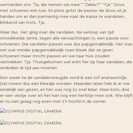
vermanden ons. “Ja, die nemen we mee.” “Zeker?” “Tja.” Doos
met schoenen erin toe. En plots gritst de peuter de doos uit je
handen om er dan parmantig mee naar de kassa te wandelen,
blinkend van trots. Tja.
Maar dus. Het ging over die sandalen. Na verloop van tijd
ontwikkelde Jente, tegen alle verwachtingen in, een passie voor
schoenen. Die sandalen passen was dus papgemakkelijk. Het was
net wat minder papgemakkelijk toen bleek dat ze geen
schoenen meer mocht passen en we naar huis zouden
vertrekken. Tja. Thuisgekomen wel echt fier op haar sandalen, die
sindsdien ál-tijd aan moeten.
Een week na de sandalenvreugde vond ik een tof ananasstofje.
Dat moest dus een kleedje worden. Maanden laten heb ik er me
eindelijk aan gezet, en het was nog zo snel klaar. Maar kom, doe
er een vestje over en het kan nog een herfstje mee ook. Wie blijft
er nu niet graag nog even met z’n hoofd in de zomer.