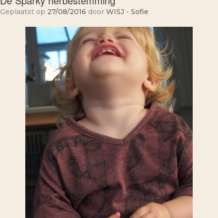
De Sparky herbestemming
Geplaatst op
27/08/2016
door
WISJ - Sofie