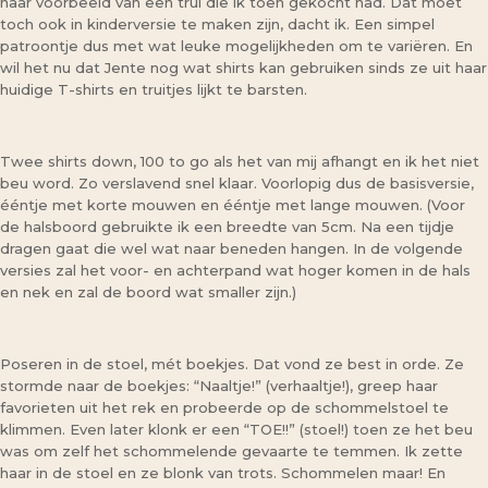
naar voorbeeld van een trui die ik toen gekocht had. Dat moet
toch ook in kinderversie te maken zijn, dacht ik. Een simpel
patroontje dus met wat leuke mogelijkheden om te variëren. En
wil het nu dat Jente nog wat shirts kan gebruiken sinds ze uit haar
huidige T-shirts en truitjes lijkt te barsten.
Twee shirts down, 100 to go als het van mij afhangt en ik het niet
beu word. Zo verslavend snel klaar. Voorlopig dus de basisversie,
ééntje met korte mouwen en ééntje met lange mouwen. (Voor
de halsboord gebruikte ik een breedte van 5cm. Na een tijdje
dragen gaat die wel wat naar beneden hangen. In de volgende
versies zal het voor- en achterpand wat hoger komen in de hals
en nek en zal de boord wat smaller zijn.)
Poseren in de stoel, mét boekjes. Dat vond ze best in orde. Ze
stormde naar de boekjes: “Naaltje!” (verhaaltje!), greep haar
favorieten uit het rek en probeerde op de schommelstoel te
klimmen. Even later klonk er een “TOE!!” (stoel!) toen ze het beu
was om zelf het schommelende gevaarte te temmen. Ik zette
haar in de stoel en ze blonk van trots. Schommelen maar! En