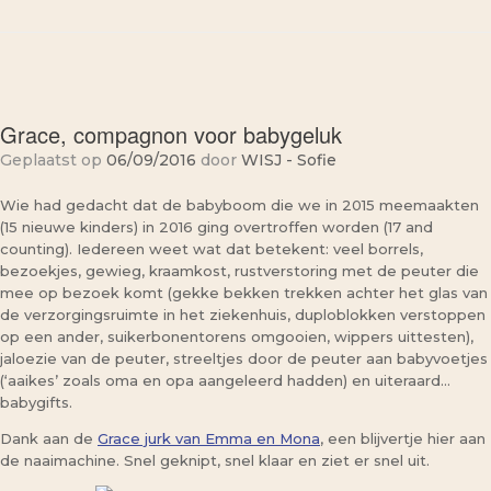
Grace, compagnon voor babygeluk
Geplaatst op
06/09/2016
door
WISJ - Sofie
Wie had gedacht dat de babyboom die we in 2015 meemaakten
(15 nieuwe kinders) in 2016 ging overtroffen worden (17 and
counting). Iedereen weet wat dat betekent: veel borrels,
bezoekjes, gewieg, kraamkost, rustverstoring met de peuter die
mee op bezoek komt (gekke bekken trekken achter het glas van
de verzorgingsruimte in het ziekenhuis, duploblokken verstoppen
op een ander, suikerbonentorens omgooien, wippers uittesten),
jaloezie van de peuter, streeltjes door de peuter aan babyvoetjes
(‘aaikes’ zoals oma en opa aangeleerd hadden) en uiteraard…
babygifts.
Dank aan de
Grace jurk van Emma en Mona
, een blijvertje hier aan
de naaimachine. Snel geknipt, snel klaar en ziet er snel uit.