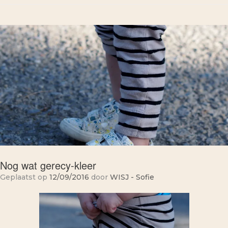
Nog wat gerecy-kleer
Geplaatst op
12/09/2016
door
WISJ - Sofie