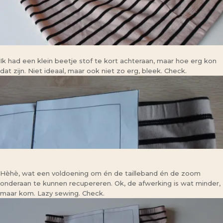
Ik had een klein beetje stof te kort achteraan, maar hoe erg kon
dat zijn. Niet ideaal, maar ook niet zo erg, bleek. Check.
Hèhè, wat een voldoening om én de tailleband én de zoom
onderaan te kunnen recupereren. Ok, de afwerking is wat minder,
maar kom. Lazy sewing. Check.