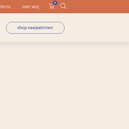
0
tterns
over wisj
shop naaipatronen