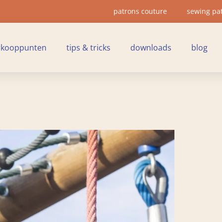
patrons couture
sewing pa
rkooppunten
tips & tricks
downloads
blog