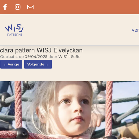
ve
clara pattern WISJ Elvelyckan
Geplaatst op
09/04/2025
door
WISJ - Sofie
← Vorige
Volgende →