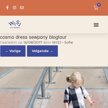
0
cosmo dress sewpony blogtour
Geplaatst op
16/08/2017
door
WISJ - Sofie
← Vorige
Volgende →