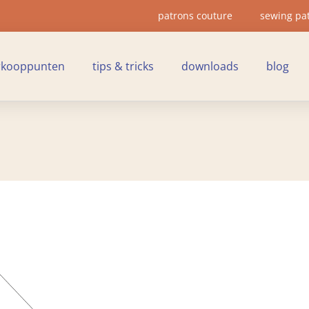
patrons couture
sewing pa
rkooppunten
tips & tricks
downloads
blog