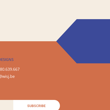
DESIGNS
80.639.667
@wisj.be
SUBSCRIBE