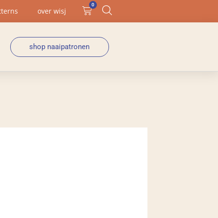
0
tterns
over wisj
shop naaipatronen