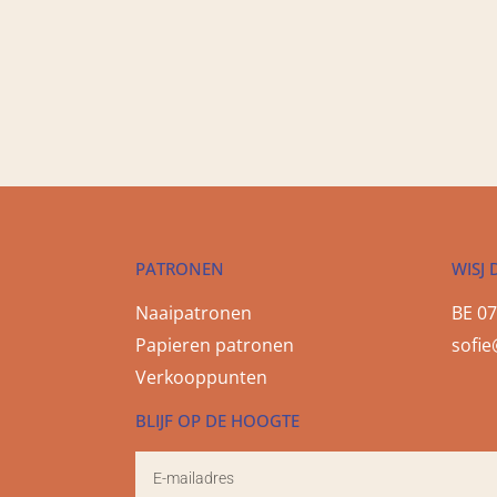
PATRONEN
WISJ 
Naaipatronen
BE 07
Papieren patronen
sofie
Verkooppunten
BLIJF OP DE HOOGTE