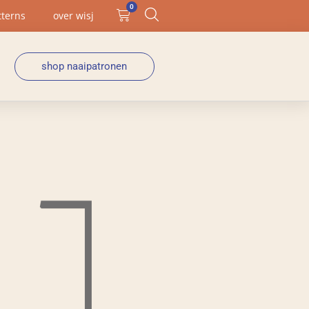
0
tterns
over wisj
shop naaipatronen