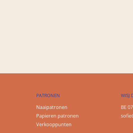
PATRONEN
WISJ 
Naaipatronen
BE 07
Papieren patronen
sofie
Verkooppunten