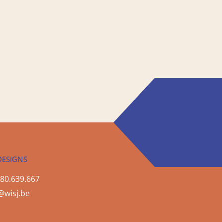
DESIGNS
80.639.667
@wisj.be