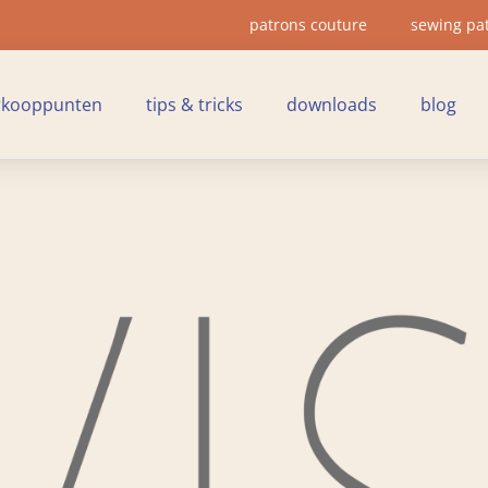
patrons couture
sewing pa
rkooppunten
tips & tricks
downloads
blog