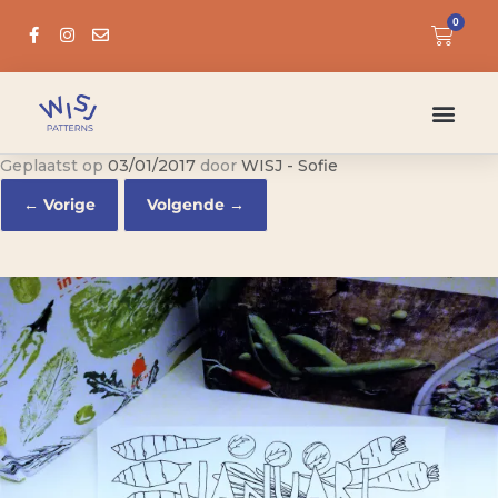
0
Geplaatst op
03/01/2017
door
WISJ - Sofie
← Vorige
Volgende →