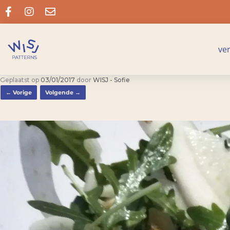
ve
Geplaatst op
03/01/2017
door
WISJ - Sofie
← Vorige
Volgende →