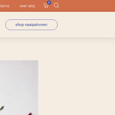
0
tterns
over wisj
shop naaipatronen