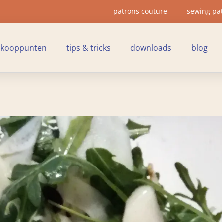
patrons couture
sewing pa
rkooppunten
tips & tricks
downloads
blog