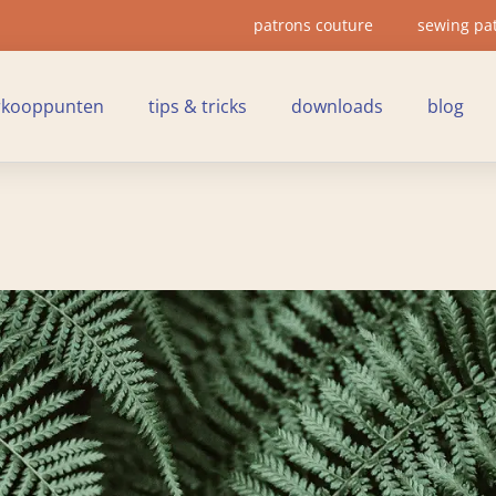
patrons couture
sewing pa
rkooppunten
tips & tricks
downloads
blog