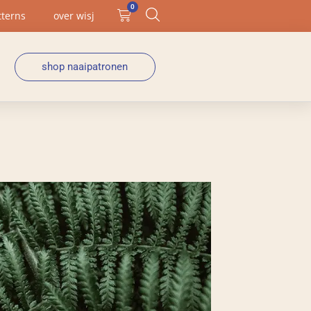
0
tterns
over wisj
shop naaipatronen