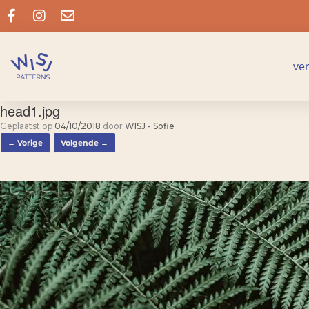
ve
head1.jpg
Geplaatst op
04/10/2018
door
WISJ - Sofie
← Vorige
Volgende →