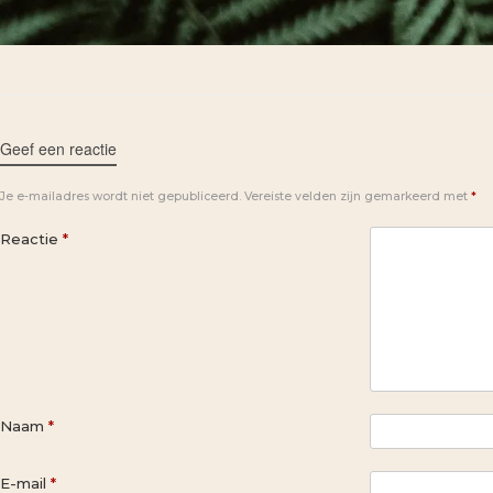
Geef een reactie
Je e-mailadres wordt niet gepubliceerd.
Vereiste velden zijn gemarkeerd met
*
Reactie
*
Naam
*
E-mail
*