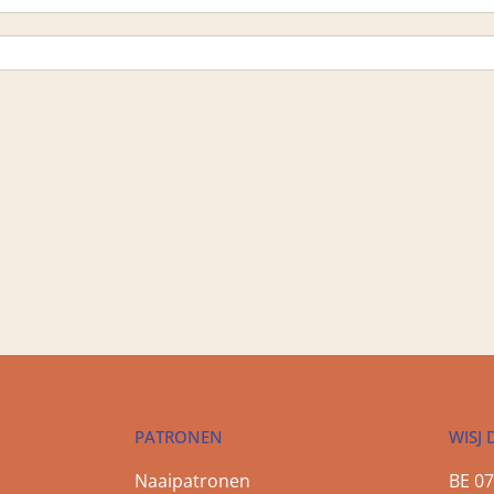
PATRONEN
WISJ 
Naaipatronen
BE 07