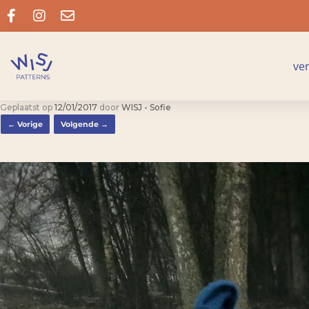
ve
Geplaatst op
12/01/2017
door
WISJ - Sofie
← Vorige
Volgende →