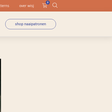
0
tterns
over wisj
shop naaipatronen