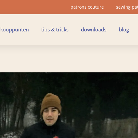
patrons couture
sewing pa
rkooppunten
tips & tricks
downloads
blog