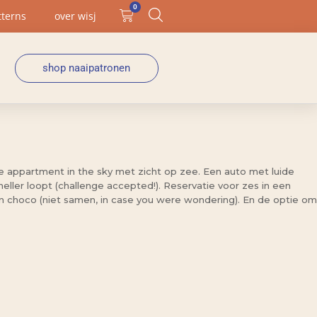
0
tterns
over wisj
shop naaipatronen
e appartment in the sky met zicht op zee. Een auto met luide
ler loopt (challenge accepted!). Reservatie voor zes in een
en choco (niet samen, in case you were wondering). En de optie om