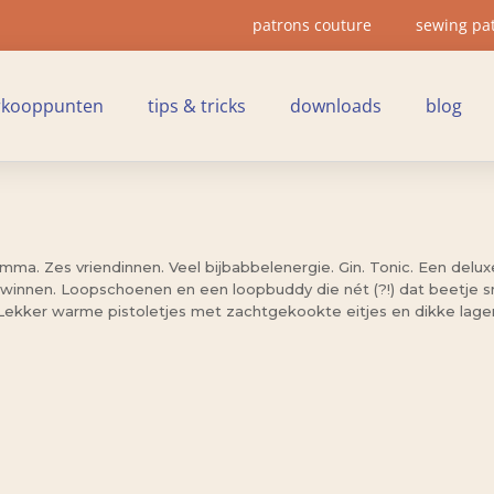
patrons couture
sewing pa
rkooppunten
tips & tricks
downloads
blog
a. Zes vriendinnen. Veel bijbabbelenergie. Gin. Tonic. Een delux
nnen. Loopschoenen en een loopbuddy die nét (?!) dat beetje snel
t. Lekker warme pistoletjes met zachtgekookte eitjes en dikke lag