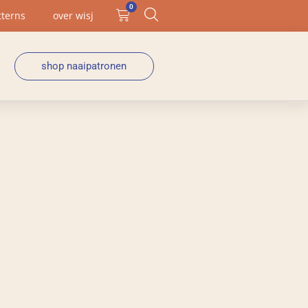
0
tterns
over wisj
shop naaipatronen