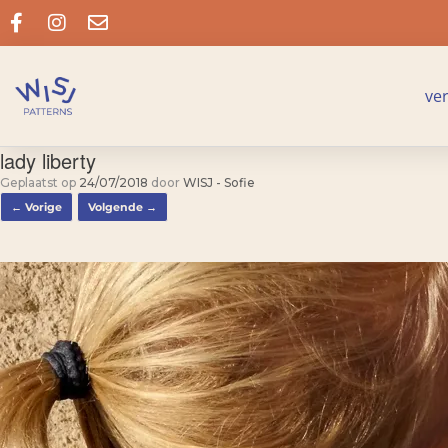
ve
lady liberty
Geplaatst op
24/07/2018
door
WISJ - Sofie
← Vorige
Volgende →