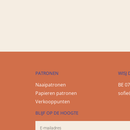
PATRONEN
WISJ 
Naaipatronen
BE 07
Papieren patronen
sofie
Verkooppunten
BLIJF OP DE HOOGTE