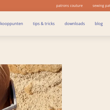
patrons couture
sewing pa
rkooppunten
tips & tricks
downloads
blog