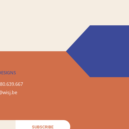
DESIGNS
80.639.667
@wisj.be
SUBSCRIBE