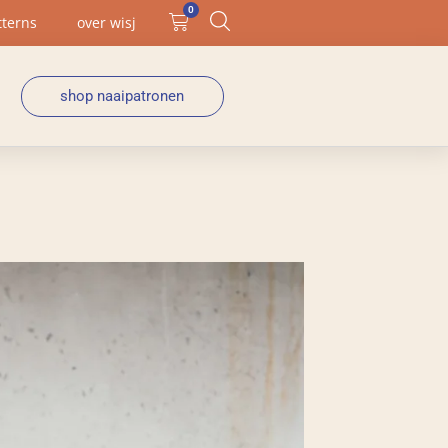
0
tterns
over wisj
shop naaipatronen