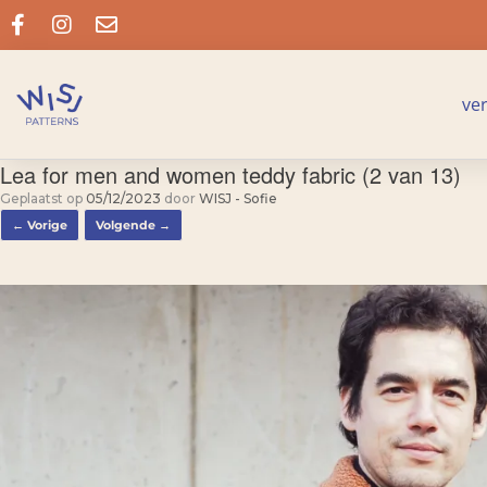
ve
Lea for men and women teddy fabric (2 van 13)
Geplaatst op
05/12/2023
door
WISJ - Sofie
← Vorige
Volgende →