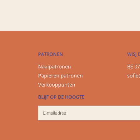
PATRONEN
WISJ 
Naaipatronen
BE 07
Papieren patronen
sofie
Verkooppunten
BLIJF OP DE HOOGTE