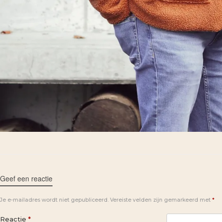
Geef een reactie
Je e-mailadres wordt niet gepubliceerd.
Vereiste velden zijn gemarkeerd met
*
Reactie
*