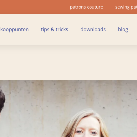
patrons couture
sewing pa
rkooppunten
tips & tricks
downloads
blog